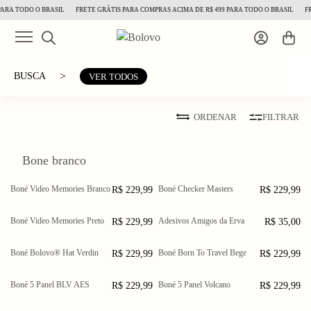
ARA TODO O BRASIL
FRETE GRÁTIS PARA COMPRAS ACIMA DE R$ 499 PARA TODO O BRASIL
FR
>
BUSCA
VER TODOS
ORDENAR
FILTRAR
Bone branco
Boné Video Memories Branco
Boné Checker Masters
R$ 229,99
R$ 229,99
Boné Video Memories Preto
Adesivos Amigos da Erva
R$ 229,99
R$ 35,00
Boné Bolovo® Hat Verdin
Boné Born To Travel Bege
R$ 229,99
R$ 229,99
Boné 5 Panel BLV AES
Boné 5 Panel Volcano
R$ 229,99
R$ 229,99