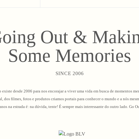
oing Out & Maki
Some Memories
SINCE 2006
 existe desde 2006 para nos encorajar a viver uma vida em busca de momentos me
l, dos filmes, fotos e produtos criamos portais para conhecer o mundo e a nós mes
 anos na estrada é: na dúvida, tente! É sempre mais interessante do outro lado. G