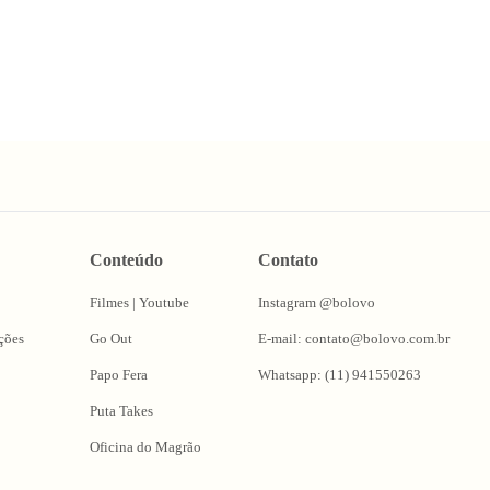
Conteúdo
Contato
Filmes | Youtube
Instagram @bolovo
ções
Go Out
E-mail: contato@bolovo.com.br
Papo Fera
Whatsapp: (11) 941550263
Puta Takes
Oficina do Magrão