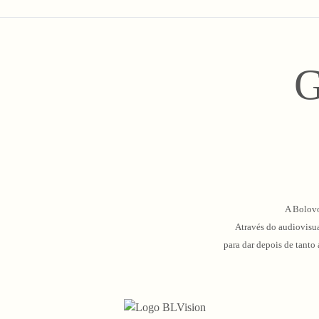
G
A Bolovo
Através do audiovisua
para dar depois de tanto