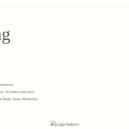
ng
moráveis.
mos. Se temos uma dica
o Out Make Some Memories.