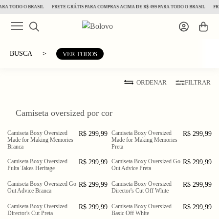
ARA TODO O BRASIL
FRETE GRÁTIS PARA COMPRAS ACIMA DE R$ 499 PARA TODO O BRASIL
FRE
>
BUSCA
VER TODOS
ORDENAR
FILTRAR
Camiseta oversized por cor
Camiseta Boxy Oversized
Camiseta Boxy Oversized
R$ 299,99
R$ 299,99
PP
P
M
PP
P
M
Made for Making Memories
Made for Making Memories
G
GG
G
GG
Branca
Preta
Camiseta Boxy Oversized
Camiseta Boxy Oversized Go
R$ 299,99
R$ 299,99
PP
P
M
PP
P
M
Pulta Takes Heritage
Out Advice Preta
G
GG
G
GG
XGG
Camiseta Boxy Oversized Go
Camiseta Boxy Oversized
R$ 299,99
R$ 299,99
PP
P
M
PP
P
M
Out Advice Branca
Director's Cut Off White
G
GG
G
GG
XGG
Camiseta Boxy Oversized
Camiseta Boxy Oversized
R$ 299,99
R$ 299,99
PP
P
M
PP
P
M
Director's Cut Preta
Basic Off White