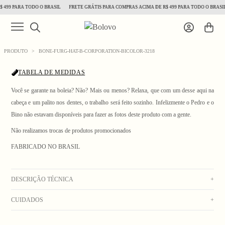
499 PARA TODO O BRASIL
FRETE GRÁTIS PARA COMPRAS ACIMA DE R$ 499 PARA TODO O BRASIL
PRODUTO
>
BONE-FURG-HAT-B-CORPORATION-BICOLOR-3218
TABELA DE MEDIDAS
Você se garante na boleia? Não? Mais ou menos? Relaxa, que com um desse aqui na
cabeça e um palito nos dentes, o trabalho será feito sozinho. Infelizmente o Pedro e o
Bino não estavam disponíveis para fazer as fotos deste produto com a gente.
1
/ 6
Não realizamos trocas de produtos promocionados
FABRICADO NO BRASIL
DESCRIÇÃO TÉCNICA
+
CUIDADOS
+
Boné modelagem trucker em sarja off white, com recorte lateral superior em telinha
nos painéis laterais e bordado em azul e vermelho. Aba dura em sarja azul e silk com
Lavagem manual com água fria. Secar no varal. Não usar alvejante. Não deixar de