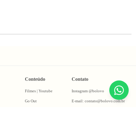
Conteúdo
Contato
Filmes | Youtube
Instagram @bolovo
Go Out
E-mail: contato@bolovo.com.br
ções
Papo Fera
Whatsapp: (11) 94155-0263
Puta Takes
Oficina do Magrão