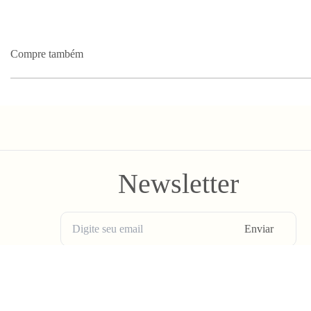
Compre também
Newsletter
Enviar
BLV OH YEAH MAIL é a nossa Newsletter.
Não tem uma regularidade, mas de vez em quando chega ali na sua 