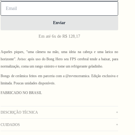
Enviar
Em até 6x de R$ 128,17
Aqueles piques, “uma câmera na mão, uma ideia na cabeça e uma larica no
horizonte”. Aviso: após uso do Bong Hero seu FPS cerebral tende a baixar, para
normalização, coma um rango sinistro e tome um refrigerante geladinho.
Bongs de cerâmica feitos em parceria com a @nvvmceramica. Edição exclusiva e
limitada. Poucas unidades disponíveis.
FABRICADO NO BRASIL
DESCRIÇÃO TÉCNICA
+
CUIDADOS
+
Bong feito à mão em cerâmica esmaltada, queimado a 1180ºC. Peça única
artesanal.