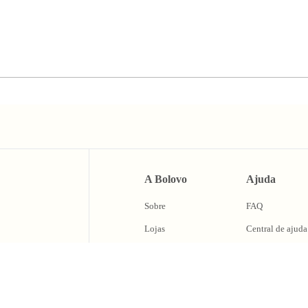
A Bolovo
Ajuda
Sobre
FAQ
Lojas
Central de ajuda
BLV Cash
Trocas e Devolu
Fale Conosco
caixa de