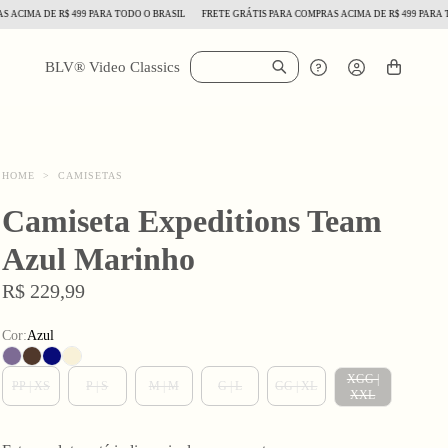
MA DE R$ 499 PARA TODO O BRASIL
FRETE GRÁTIS PARA COMPRAS ACIMA DE R$ 499 PARA TODO 
BLV® Video Classics
HOME
>
CAMISETAS
Camiseta Expeditions Team
Azul Marinho
R$ 229,99
Cor:
Azul
XGG |
PP | XS
P | S
M | M
G | L
GG | XL
XXL