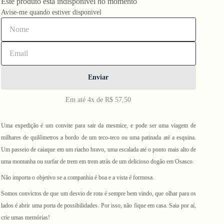
Este produto está indisponivel no momento
Avise-me quando estiver disponivel
Enviar
Em até 4x de R$ 57,50
Uma expedição é um convite para sair da mesmice, e pode ser uma viagem de
milhares de quilômetros a bordo de um teco-teco ou uma patinada até a esquina.
Um passeio de caiaque em um riacho bravo, uma escalada até o ponto mais alto de
uma montanha ou surfar de trem em trem atrás de um delicioso dogão em Osasco.
Não importa o objetivo se a companhia é boa e a vista é formosa.
Somos convictos de que um desvio de rota é sempre bem vindo, que olhar para os
lados é abrir uma porta de possibilidades. Por isso, não fique em casa. Saia por aí,
crie umas memórias!