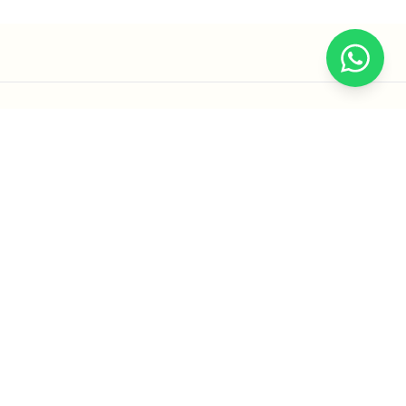
Conteúdo
Contato
Filmes | Youtube
Instagram @bolovo
Go Out
E-mail: contato@bolovo.com.br
ções
Papo Fera
Whatsapp: (11) 94155-0263
Puta Takes
Oficina do Magrão