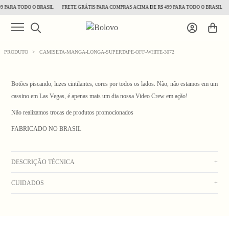
 PARA TODO O BRASIL
FRETE GRÁTIS PARA COMPRAS ACIMA DE R$ 499 PARA TODO O BRASIL
PRODUTO
>
CAMISETA-MANGA-LONGA-SUPERTAPE-OFF-WHITE-3072
Botões piscando, luzes cintilantes, cores por todos os lados. Não, não estamos em um
cassino em Las Vegas, é apenas mais um dia nossa Video Crew em ação!
Não realizamos trocas de produtos promocionados
1
/ 7
FABRICADO NO BRASIL
DESCRIÇÃO TÉCNICA
+
CUIDADOS
+
Camiseta manga longa off white com silk colorido localizado na frente e nas costas.
Mangas com silk em preto.
Lavar na máquina com água fria. Secar no varal. Não usar alvejante. Não deixar de
Composição: 100% algodão, pré-encolhido com gramatura de 0,175g. que pode
molho. Não colocar na secadora. Não lavar a seco. Passar do lado avesso em
variar 3% para mais ou para menos