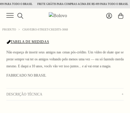
99 PARA TODO O BRASIL
FRETE GRÁTIS PARA COMPRAS ACIMA DE R$ 499 PARA TODO O BRASIL
PRODUTO
>
CHAVEIRO-STREET-CREDITS-3068
TABELA DE MEDIDAS
Não esqueça de inserir seus amigos nas cenas pós-crédito. Um vídeo de skate que se
preze sempre vai ter os amigos voltando pelo menos uma vez — ou só fazendo merda
mesmo. E daqui a 10 anos, vocês vão ver isso juntos... e aí vai estar a magia.
1
/ 4
FABRICADO NO BRASIL
DESCRIÇÃO TÉCNICA
+
Chaveiro emborrachado com fecho de corrente de bolinhas.
_Obs: A coloração dos produtos em fotos externas ou de campanha podem apresentar
alterações. Na dúvida sobre a cor real do produto, veja a foto com fundo branco._