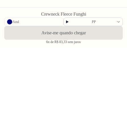
Crewneck Fleece Funghi
Azul
PP
Avise-me quando chegar
Going Out & Making Some Memories
6x de R$ 83,33 sem juros
SINCE 2006
A Bolovo existe desde 2006 para nos encorajar a viver uma vida em busca de momentos
memoráveis.
Através do audiovisual, dos filmes, fotos e produtos criamos portais para conhecer o
mundo e a nós mesmos. Se temos uma dica para dar depois de tanto anos na estrada é:
na dúvida, tente! É sempre mais interessante do outro lado. Go Out Make Some
Memories.
A Bolovo
Ajuda