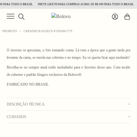
9 PARA TODO O BRASIL
FRETE GRÁTIS PARA COMPRAS ACIMA DE R$ 499 PARA TODO O BRASIL
PRODUTO
>
CREWNECK-FLEECE-FUNGHI-2779
O inverno se aproxima, o frio tomando conta. Lá vem a época que a gente tarda pra
levantar da cama, se enrola nas cobertas e no tempo. Eu só queria ficar aqui mofando!
Recolha-se no sempre atual estilo mofadinho para o Inverno desse ano. Com tecido
de cobertor e padrão fúngico exclusivo da Bolovo®.
1
/ 6
FABRICADO NO BRASIL
DESCRIÇÃO TÉCNICA
+
CUIDADOS
+
Blusa de manga comprida texturizada de sherpa mesclada cinza e azul, com bolsos
laterais e etiqueta termocolante no peito.
Lavagem manual com água fria e sabão neutro. Secar no varal. Não usar alvejante.
Composição: 100% Poliéster.