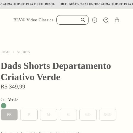
MA DE R$ 499 PARA TODO O BRASIL
FRETE GRÁTIS PARA COMPRAS ACIMA DE R$ 499 PARA TODO 
BLV® Video Classics
HOME
>
SHORTS
Dads Shorts Departamento
Criativo Verde
R$ 349,99
Cor:
Verde
PP
P
M
G
GG
XGG