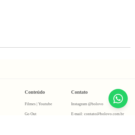
Conteúdo
Contato
Filmes | Youtube
Instagram @bolovo
Go Out
E-mail: contato@bolovo.com.br
ções
Papo Fera
Whatsapp: (11) 94155-0263
Puta Takes