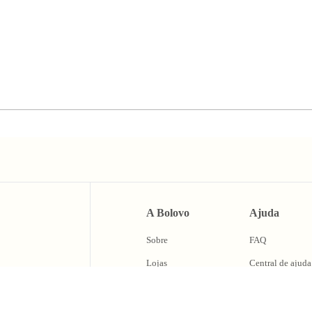
A Bolovo
Ajuda
Sobre
FAQ
Lojas
Central de ajuda
BLV Cash
Trocas e Devolu
Fale Conosco