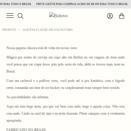
9 PARA TODO O BRASIL
FRETE GRÁTIS PARA COMPRAS ACIMA DE R$ 499 PARA TODO O BRASIL
PRODUTO
>
JAQUETA-CLASSIC-RR-WALNUT-2803
Nossa jaqueta clássica está de volta em novas cores
Mágica pra noites de cerveja em copo alto em Berlim ou em viagens de trem onde
você pensa que vai viajar desse jeito pelo resto da vida, ahhh se tivesse mais trem no
Brasil.
1
/ 8
Com um cachecol e o pulôver certo, você pode até ir pra Antártica, com o bigode
certo, comandar um time de ice hockey ou simplesmente estar sempre bem vestido.
As possibilidades são infinitas.
Aqui em tom bege areia, pra que vai bem com tudo, bege é aquela coisa. Não erra
com nada. Lindo no azul do mar e na areia dourada. Pilote caiaques com a vestimenta
apropriada.
FABRICADO NO BRASIL