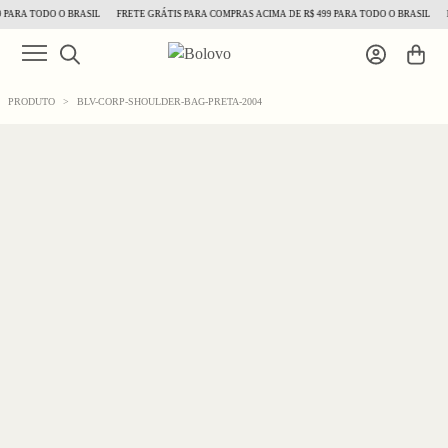
PARA TODO O BRASIL
FRETE GRÁTIS PARA COMPRAS ACIMA DE R$ 499 PARA TODO O BRASIL
F
PRODUTO
>
BLV-CORP-SHOULDER-BAG-PRETA-2004