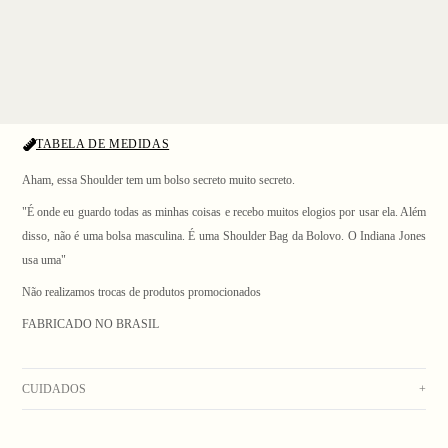
TABELA DE MEDIDAS
Aham, essa Shoulder tem um bolso secreto muito secreto.
"É onde eu guardo todas as minhas coisas e recebo muitos elogios por usar ela. Além
disso, não é uma bolsa masculina. É uma Shoulder Bag da Bolovo. O Indiana Jones
usa uma"
1
/ 5
Não realizamos trocas de produtos promocionados
FABRICADO NO BRASIL
CUIDADOS
+
Lavagem manual com água fria. Secar no varal. Não usar alvejante. Não deixar de