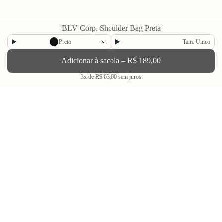
BLV Corp. Shoulder Bag Preta
Newsletter
Preto
Tam. Unico
Adicionar à sacola – R$ 189,00
Enviar
3x de R$ 63,00 sem juros
BLV OH YEAH MAIL é a nossa Newsletter.
Não tem uma regularidade, mas de vez em quando chega ali na sua caixa
de Spam tudo que ta rolando na Bolovo em primeira mão.
Going Out & Making Some Memories
SINCE 2006