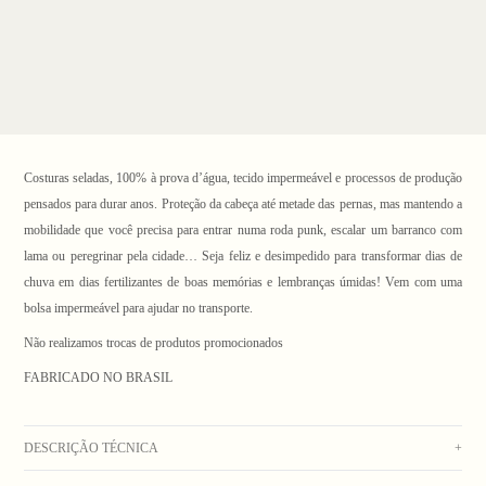
Costuras seladas, 100% à prova d’água, tecido impermeável e processos de produção
pensados para durar anos. Proteção da cabeça até metade das pernas, mas mantendo a
mobilidade que você precisa para entrar numa roda punk, escalar um barranco com
lama ou peregrinar pela cidade… Seja feliz e desimpedido para transformar dias de
chuva em dias fertilizantes de boas memórias e lembranças úmidas! Vem com uma
1
/ 10
bolsa impermeável para ajudar no transporte.
Não realizamos trocas de produtos promocionados
FABRICADO NO BRASIL
DESCRIÇÃO TÉCNICA
+