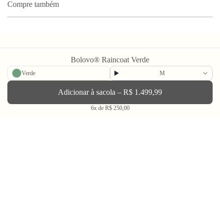
Compre também
Bolovo® Raincoat Verde
Verde
M
Newsletter
Adicionar à sacola – R$ 1.499,99
6x de R$ 250,00
Enviar
BLV OH YEAH MAIL é a nossa Newsletter.
Não tem uma regularidade, mas de vez em quando chega ali na sua caixa
de Spam tudo que ta rolando na Bolovo em primeira mão.