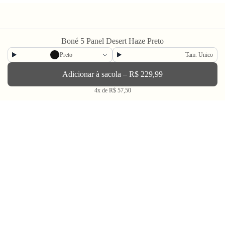
Boné 5 Panel Desert Haze Preto
Preto
Tam. Unico
Newsletter
Adicionar à sacola – R$ 229,99
Enviar
4x de R$ 57,50
BLV OH YEAH MAIL é a nossa Newsletter.
Não tem uma regularidade, mas de vez em quando chega ali na sua caixa
de Spam tudo que ta rolando na Bolovo em primeira mão.
Going Out & Making Some Memories
SINCE 2006