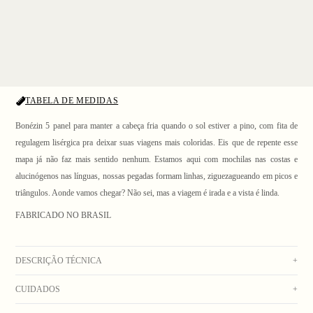
TABELA DE MEDIDAS
Bonézin 5 panel para manter a cabeça fria quando o sol estiver a pino, com fita de
regulagem lisérgica pra deixar suas viagens mais coloridas. Eis que de repente esse
mapa já não faz mais sentido nenhum. Estamos aqui com mochilas nas costas e
alucinógenos nas línguas, nossas pegadas formam linhas, ziguezagueando em picos e
1
/ 4
triângulos. Aonde vamos chegar? Não sei, mas a viagem é irada e a vista é linda.
FABRICADO NO BRASIL
DESCRIÇÃO TÉCNICA
+
CUIDADOS
+
Boné de tactel preto em modelagem 5 Panel, com aplicação de fita de tear estampada
nos painéis laterais, aba mole estilo Biker, etiqueta emborrachada aplicada na frente e