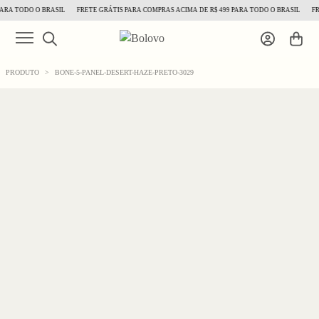
RA TODO O BRASIL
FRETE GRÁTIS PARA COMPRAS ACIMA DE R$ 499 PARA TODO O BRASIL
FRE
PRODUTO
>
BONE-5-PANEL-DESERT-HAZE-PRETO-3029