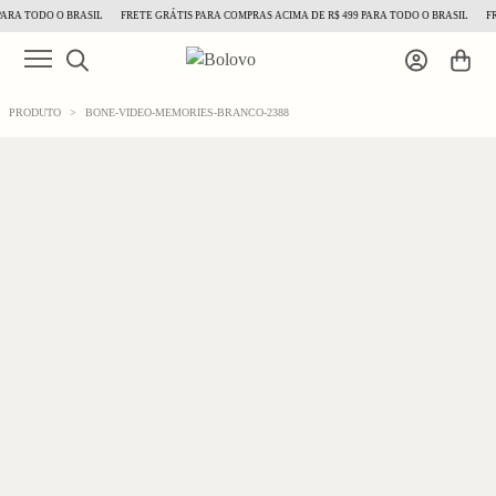
ARA TODO O BRASIL
FRETE GRÁTIS PARA COMPRAS ACIMA DE R$ 499 PARA TODO O BRASIL
FRE
PRODUTO
>
BONE-VIDEO-MEMORIES-BRANCO-2388