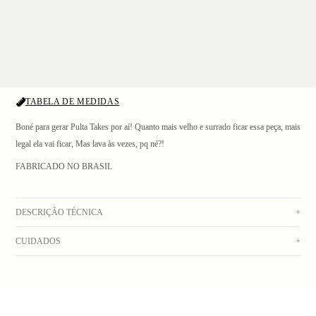
TABELA DE MEDIDAS
Boné para gerar Pulta Takes por aí! Quanto mais velho e surrado ficar essa peça, mais
legal ela vai ficar, Mas lava às vezes, pq né?!
FABRICADO NO BRASIL
1
/ 5
DESCRIÇÃO TÉCNICA
+
CUIDADOS
+
Boné de sarja branco com patch e cordão aplicados na frente, aba reta e fecho snap.
Composição: 100% Algodão
Peça colorida, lavar separadamente. Lavagem manual com água fria. Secar no varal.
_Obs: A coloração dos produtos em fotos externas ou de campanha podem apresentar
Não usar alvejante. Não deixar de molho. Não lavar na máquina. Não colocar na
alterações. Na dúvida sobre a cor real do produto, veja a foto com fundo branco._
secadora. Não lavar a seco. Não passar.