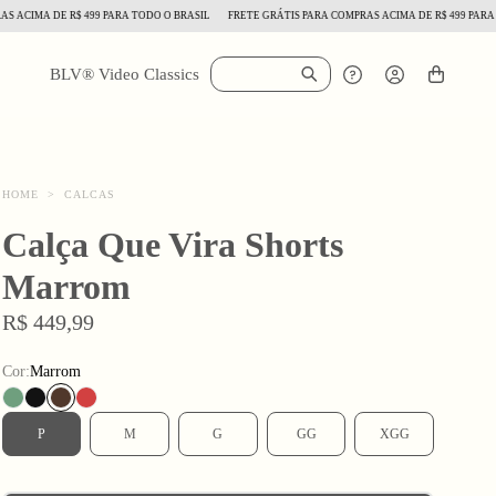
IMA DE R$ 499 PARA TODO O BRASIL
FRETE GRÁTIS PARA COMPRAS ACIMA DE R$ 499 PARA TODO
BLV® Video Classics
HOME
>
CALCAS
Calça Que Vira Shorts
Marrom
R$ 449,99
Cor:
Marrom
P
M
G
GG
XGG