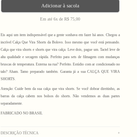
Adicionar à sacola
Em até 6x de R$ 75,00
Eis aqui um item indispensável que a gente sonhava em fazer há anos. Chegou a
incrível Calça Que Vira Shorts da Bolovo. Isso mesmo que você está pensando.
Calça que vira shorts e shorts que vira calça. Leve dois, pague um. Tactel leve de
alta qualidade e secagem rápida. Perfeito para sets de filmagem com mudanças
bruscas de temperatura. Externa na rua? Perfeito. Estúdio com ar condicionado no
talo? Aham. Tamo preparado também. Garanta já a sua CALÇA QUE VIRA
SHORTS.
Atenção: Cuide bem da sua calça que vira shorts. Se você dobrar direitinho, as
barras da calça cabem nos bolsos do shorts. Não vendemos as duas partes
separadamente.
FABRICADO NO BRASIL
DESCRIÇÃO TÉCNICA
+