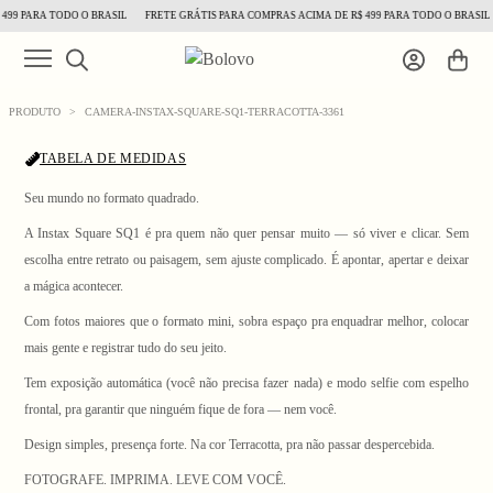
99 PARA TODO O BRASIL
FRETE GRÁTIS PARA COMPRAS ACIMA DE R$ 499 PARA TODO O BRASIL
PRODUTO
>
CAMERA-INSTAX-SQUARE-SQ1-TERRACOTTA-3361
TABELA DE MEDIDAS
Seu mundo no formato quadrado.
A Instax Square SQ1 é pra quem não quer pensar muito — só viver e clicar. Sem
escolha entre retrato ou paisagem, sem ajuste complicado. É apontar, apertar e deixar
1
/ 6
a mágica acontecer.
Com fotos maiores que o formato mini, sobra espaço pra enquadrar melhor, colocar
mais gente e registrar tudo do seu jeito.
Tem exposição automática (você não precisa fazer nada) e modo selfie com espelho
frontal, pra garantir que ninguém fique de fora — nem você.
Design simples, presença forte. Na cor Terracotta, pra não passar despercebida.
FOTOGRAFE. IMPRIMA. LEVE COM VOCÊ.