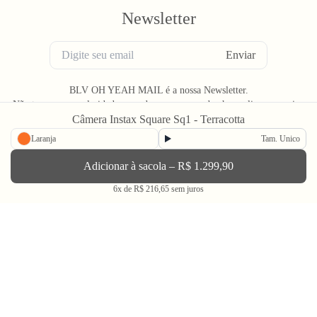
Newsletter
Enviar
BLV OH YEAH MAIL é a nossa Newsletter.
Não tem uma regularidade, mas de vez em quando chega ali na sua caixa
de Spam tudo que ta rolando na Bolovo em primeira mão.
Câmera Instax Square Sq1 - Terracotta
Laranja
Tam. Unico
Adicionar à sacola –
R$ 1.299,90
6x de R$ 216,65 sem juros
Going Out & Making Some Memories
SINCE 2006
A Bolovo existe desde 2006 para nos encorajar a viver uma vida em busca de momentos
memoráveis.
Através do audiovisual, dos filmes, fotos e produtos criamos portais para conhecer o