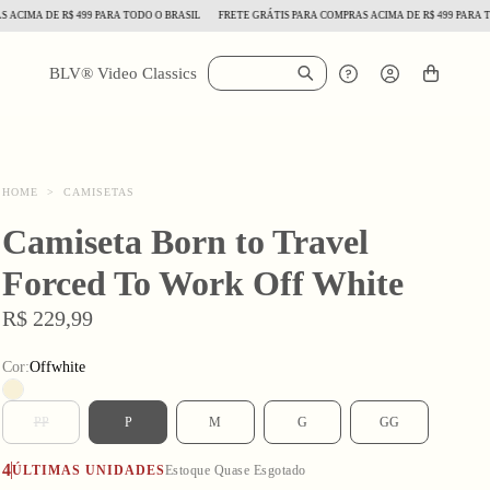
MA DE R$ 499 PARA TODO O BRASIL
FRETE GRÁTIS PARA COMPRAS ACIMA DE R$ 499 PARA TODO 
BLV® Video Classics
HOME
>
CAMISETAS
Camiseta Born to Travel
Forced To Work Off White
R$ 229,99
Cor:
Offwhite
PP
P
M
G
GG
4
ÚLTIMAS UNIDADES
Estoque Quase Esgotado