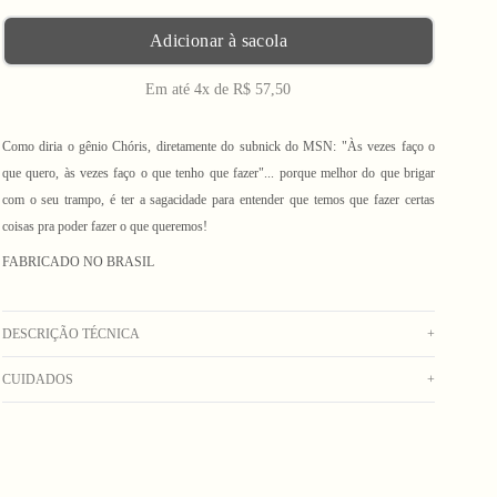
Adicionar à sacola
Em até 4x de R$ 57,50
Como diria o gênio Chóris, diretamente do subnick do MSN: "Às vezes faço o
que quero, às vezes faço o que tenho que fazer"... porque melhor do que brigar
com o seu trampo, é ter a sagacidade para entender que temos que fazer certas
coisas pra poder fazer o que queremos!
FABRICADO NO BRASIL
DESCRIÇÃO TÉCNICA
+
CUIDADOS
+
Camiseta off white com estampa em silk azul e rosa centralizada na frente.
Composição: 100% algodão penteado pré-encolhido com gramatura de 0,175g
Lavar na máquina com água fria. Secar no varal. Não usar alvejante. Não deixar de
(pode variar 3% para mais ou para menos)
molho. Não colocar na secadora. Não lavar a seco. Passar do lado avesso em
As medidas podem variar em 1cm para mais ou para menos em comparação com a
temperatura média.