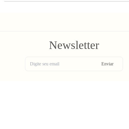
Newsletter
Enviar
BLV OH YEAH MAIL é a nossa Newsletter.
Não tem uma regularidade, mas de vez em quando chega ali na sua 
Spam tudo que ta rolando na Bolovo em primeira mão.