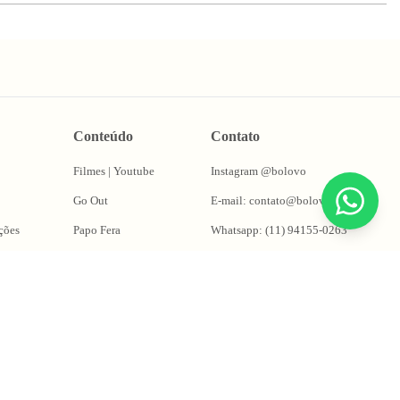
Conteúdo
Contato
Filmes | Youtube
Instagram @bolovo
Go Out
E-mail: contato@bolovo.com.br
ções
Papo Fera
Whatsapp: (11) 94155-0263
Puta Takes
Oficina do Magrão