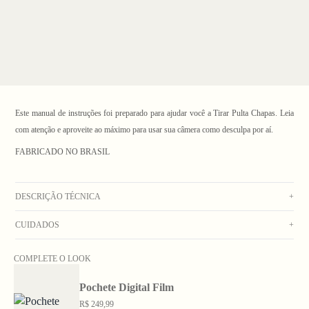
Este manual de instruções foi preparado para ajudar você a Tirar Pulta Chapas. Leia
com atenção e aproveite ao máximo para usar sua câmera como desculpa por aí.
FABRICADO NO BRASIL
DESCRIÇÃO TÉCNICA
+
1
/ 6
CUIDADOS
+
Camiseta off white com silk frontal esquerdo e silk colorido centralizado nas costas
em azul e verde.
Lavar na máquina com água fria. Secar no varal. Não usar alvejante. Não deixar de
COMPLETE O LOOK
Composição: 100% algodão penteado pré-encolhido com gramatura de 0,175g (pode
molho. Não colocar na secadora. Não lavar a seco. Passar do lado avesso em
variar 3% para mais ou para menos)
Pochete Digital Film
temperatura média.
R$ 249,99
As medidas podem variar em 1cm para mais ou para menos em comparação com a