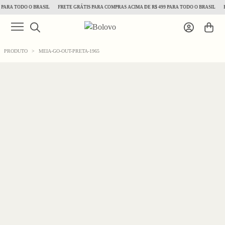
PARA TODO O BRASIL
FRETE GRÁTIS PARA COMPRAS ACIMA DE R$ 499 PARA TODO O BRASIL
FR
PRODUTO
>
MEIA-GO-OUT-PRETA-1965