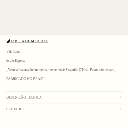
TABELA DE MEDIDAS
Vai, filhão!
Estilo Esporte
_Veste a maioria dos números, menos você Shaquille O'Neal. Favor não insistir._
1
/ 3
FABRICADO NO BRASIL
DESCRIÇÃO TÉCNICA
+
CUIDADOS
+
Meia preta canelada de algodão com elastano, sola atoalhada e logo Go Out no
calcanhar. Um pouco mais alta que as outras meias da Bolovo. Composição: 100%
Lavar na máquina com água fria. Secar no varal. Não usar alvejante. Não colocar na
Algodão