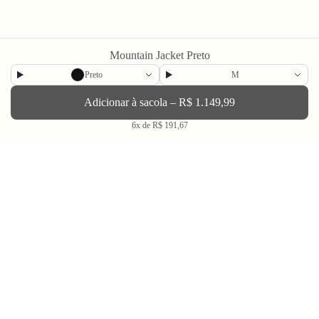
Mountain Jacket Preto
Preto
M
Newsletter
Adicionar à sacola – R$ 1.149,99
Enviar
6x de R$ 191,67
BLV OH YEAH MAIL é a nossa Newsletter.
Não tem uma regularidade, mas de vez em quando chega ali na sua caixa
de Spam tudo que ta rolando na Bolovo em primeira mão.
Going Out & Making Some Memories
SINCE 2006