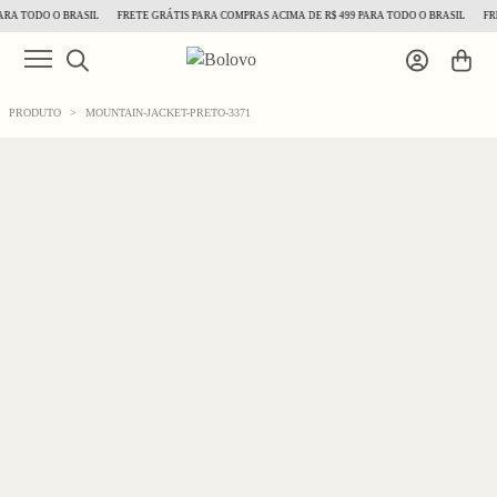
RA TODO O BRASIL
FRETE GRÁTIS PARA COMPRAS ACIMA DE R$ 499 PARA TODO O BRASIL
FRE
PRODUTO
>
MOUNTAIN-JACKET-PRETO-3371