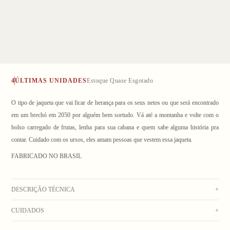
4
ÚLTIMAS UNIDADES
Estoque Quase Esgotado
O tipo de jaqueta que vai ficar de herança para os seus netos ou que será encontrado
em um brechó em 2050 por alguém bem sortudo. Vá até a montanha e volte com o
bolso carregado de frutas, lenha para sua cabana e quem sabe alguma história pra
contar. Cuidado com os ursos, eles amam pessoas que vestem essa jaqueta.
1
/ 9
FABRICADO NO BRASIL
DESCRIÇÃO TÉCNICA
+
CUIDADOS
+
Jaqueta de veludo cotelê com bolsos laterais embutidos, dois bolsos superiores com
lapela e botões de metal e bolso interno embutido. Gola e forro do corpo em sherpa,