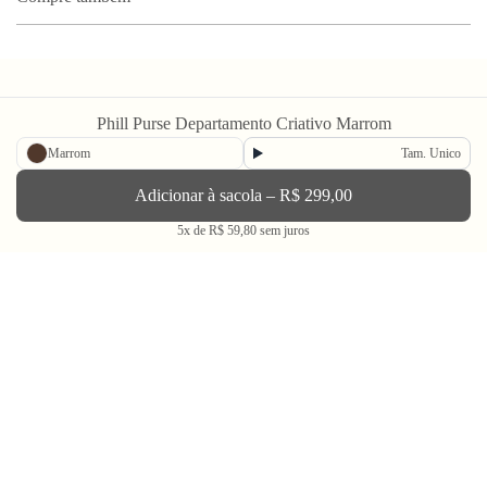
Phill Purse Departamento Criativo Marrom
Marrom
Tam. Unico
Newsletter
Adicionar à sacola – R$ 299,00
5x de R$ 59,80 sem juros
Enviar
BLV OH YEAH MAIL é a nossa Newsletter.
Não tem uma regularidade, mas de vez em quando chega ali na sua caixa
de Spam tudo que ta rolando na Bolovo em primeira mão.