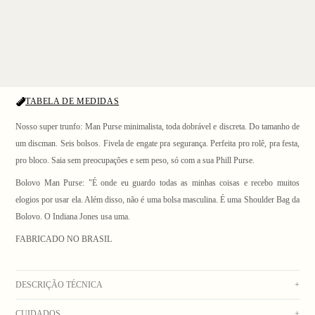
TABELA DE MEDIDAS
Nosso super trunfo: Man Purse minimalista, toda dobrável e discreta. Do tamanho de
um discman. Seis bolsos. Fivela de engate pra segurança. Perfeita pro rolê, pra festa,
pro bloco. Saia sem preocupações e sem peso, só com a sua Phill Purse.
Bolovo Man Purse: "É onde eu guardo todas as minhas coisas e recebo muitos
1
/ 6
elogios por usar ela. Além disso, não é uma bolsa masculina. É uma Shoulder Bag da
Bolovo. O Indiana Jones usa uma.
FABRICADO NO BRASIL
DESCRIÇÃO TÉCNICA
+
CUIDADOS
+