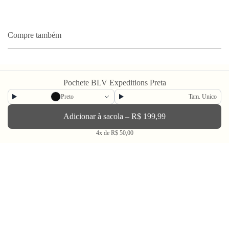
Compre também
Pochete BLV Expeditions Preta
Preto
Tam. Unico
Adicionar à sacola – R$ 199,99
Newsletter
4x de R$ 50,00
Enviar
BLV OH YEAH MAIL é a nossa Newsletter.
Não tem uma regularidade, mas de vez em quando chega ali na sua caixa
de Spam tudo que ta rolando na Bolovo em primeira mão.