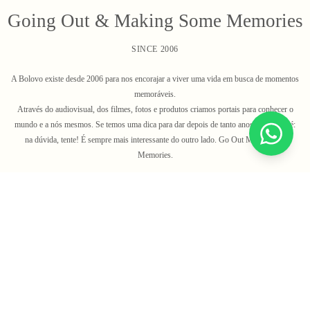
Going Out & Making Some Memories
SINCE 2006
A Bolovo existe desde 2006 para nos encorajar a viver uma vida em busca de momentos
memoráveis.
Através do audiovisual, dos filmes, fotos e produtos criamos portais para conhecer o
mundo e a nós mesmos. Se temos uma dica para dar depois de tanto anos na estrada é:
na dúvida, tente! É sempre mais interessante do outro lado. Go Out Make Some
Memories.
A Bolovo
Ajuda
Conteúdo
Contato