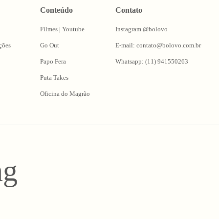
Conteúdo
Contato
Filmes | Youtube
Instagram @bolovo
ções
Go Out
E-mail: contato@bolovo.com.br
Papo Fera
Whatsapp: (11) 941550263
Puta Takes
Oficina do Magrão
ng