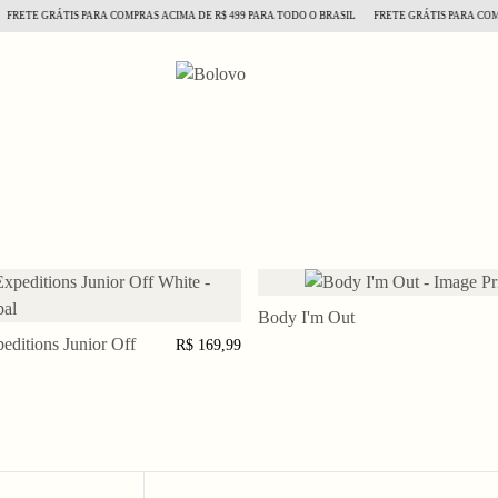
FRETE GRÁTIS PARA COMPRAS ACIMA DE R$ 499 PARA TODO O BRASIL
FRETE GRÁTIS PARA COMPR
6
9
Body I'm Out
M
M
editions Junior Off
5 a
7 a
R$ 169,99