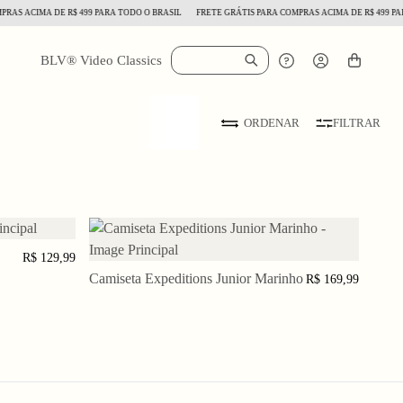
AS ACIMA DE R$ 499 PARA TODO O BRASIL
FRETE GRÁTIS PARA COMPRAS ACIMA DE R$ 499 PAR
BLV® Video Classics
FILTRAR
ORDENAR
12
R$ 129,99
Camiseta Expeditions Junior Marinho
3 a
5 a
7 a
R$ 169,99