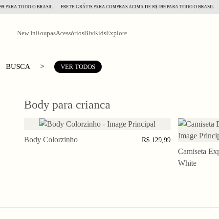
 PARA TODO O BRASIL
FRETE GRÁTIS PARA COMPRAS ACIMA DE R$ 499 PARA TODO O BRASIL
New In
Roupas
Acessórios
BlvKids
Explore
>
BUSCA
VER TODOS
Body para crianca
6
Body Colorzinho
9 M
12
R$ 129,99
M
Camiseta Exp
3 a
White