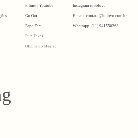
Filmes | Youtube
Instagram @bolovo
ções
Go Out
E-mail: contato@bolovo.com.br
Papo Fera
Whatsapp: (11) 941550263
Puta Takes
Oficina do Magrão
ng