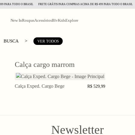
9 PARA TODO O BRASIL
FRETE GRÁTIS PARA COMPRAS ACIMA DE R$ 499 PARA TODO O BRASIL
New In
Roupas
Acessórios
BlvKids
Explore
>
BUSCA
VER TODOS
Calça cargo marrom
Calça Exped. Cargo Bege
PP
P
M
G
GG
XGG
R$ 529,99
Newsletter