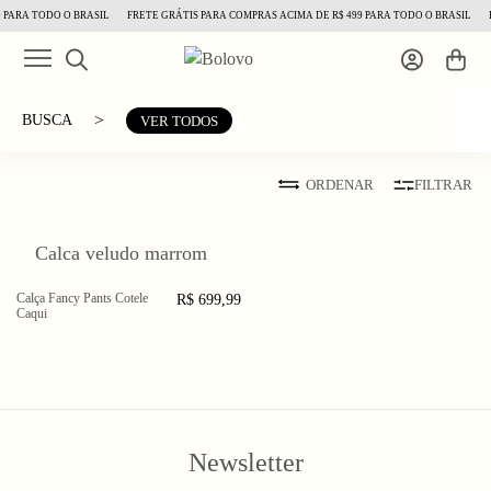
 PARA TODO O BRASIL
FRETE GRÁTIS PARA COMPRAS ACIMA DE R$ 499 PARA TODO O BRASIL
F
>
BUSCA
VER TODOS
ORDENAR
FILTRAR
Calca veludo marrom
Calça Fancy Pants Cotele
R$ 699,99
PP
P
M
Caqui
G
GG
XGG
Newsletter