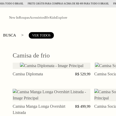
RA TODO O BRASIL
FRETE GRÁTIS PARA COMPRAS ACIMA DE R$ 499 PARA TODO O BRASIL
FRET
New In
Roupas
Acessórios
BlvKids
Explore
>
BUSCA
VER TODOS
Camisa de frio
Camisa Diplomata
P
M
G
GG
XGG
Camisa Socia
P
R$ 529,99
Camisa Manga Longa Overshirt
P
M
G
GG
XGG
Camisa Socia
P
R$ 499,99
Listrada