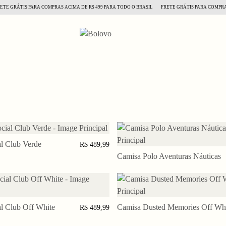
E GRÁTIS PARA COMPRAS ACIMA DE R$ 499 PARA TODO O BRASIL
FRETE GRÁTIS PARA COMPRAS 
l Club Verde
M
G
GG
XGG
R$ 489,99
Camisa Polo Aventuras Náuticas
PP
P
M
G
G
l Club Off White
M
G
GG
XGG
Camisa Dusted Memories Off Wh
PP
P
M
G
GG
R$ 489,99