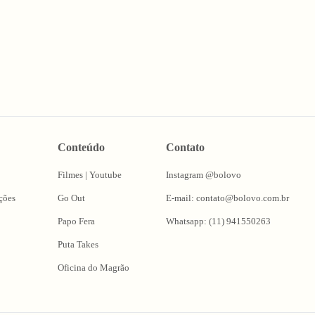
Conteúdo
Contato
Filmes | Youtube
Instagram @bolovo
ções
Go Out
E-mail: contato@bolovo.com.br
Papo Fera
Whatsapp: (11) 941550263
Puta Takes
Oficina do Magrão