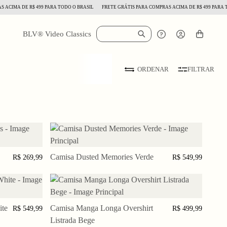
ACIMA DE R$ 499 PARA TODO O BRASIL
FRETE GRÁTIS PARA COMPRAS ACIMA DE R$ 499 PARA TO
BLV® Video Classics
FILTRAR
ORDENAR
Camisa Dusted Memories Verde
G
XGG
PP
P
M
G
GG
XGG
R$ 269,99
R$ 549,99
ite
Camisa Manga Longa Overshirt
P
M
G
GG
XGG
XGG
R$ 549,99
R$ 499,99
Listrada Bege