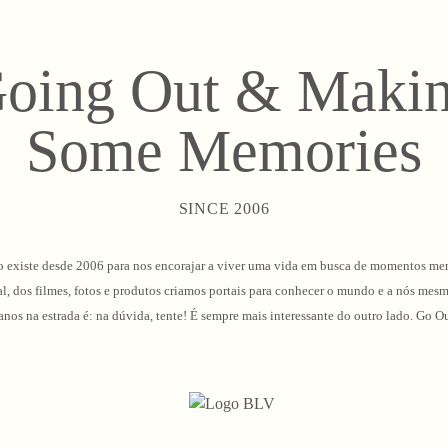
oing Out & Maki
Some Memories
SINCE 2006
 existe desde 2006 para nos encorajar a viver uma vida em busca de momentos me
l, dos filmes, fotos e produtos criamos portais para conhecer o mundo e a nós mes
 anos na estrada é: na dúvida, tente! É sempre mais interessante do outro lado. G