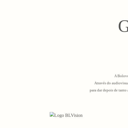
G
A Bolovo
Através do audiovisua
para dar depois de tanto