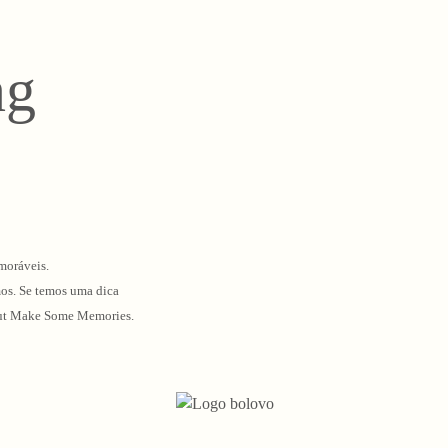
ng
moráveis.
mos. Se temos uma dica
o Out Make Some Memories.