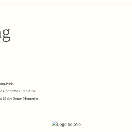
ng
moráveis.
mos. Se temos uma dica
o Out Make Some Memories.