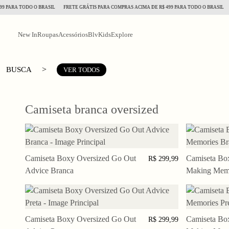
 PARA TODO O BRASIL
FRETE GRÁTIS PARA COMPRAS ACIMA DE R$ 499 PARA TODO O BRASIL
F
New In
Roupas
Acessórios
BlvKids
Explore
>
BUSCA
VER TODOS
Camiseta branca oversized
Camiseta Boxy Oversized Go Out
PP
P
M
G
GG
Camiseta Bo
PP
R$ 299,99
Advice Branca
Making Memo
Camiseta Boxy Oversized Go Out
PP
P
M
G
GG
Camiseta Bo
PP
R$ 299,99