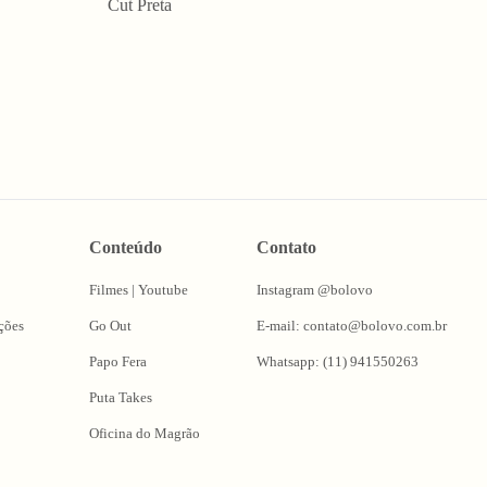
Cut Preta
Conteúdo
Contato
Filmes | Youtube
Instagram @bolovo
ções
Go Out
E-mail: contato@bolovo.com.br
Papo Fera
Whatsapp: (11) 941550263
Puta Takes
Oficina do Magrão