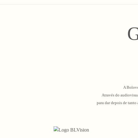
G
A Bolovo
Através do audiovisua
para dar depois de tanto