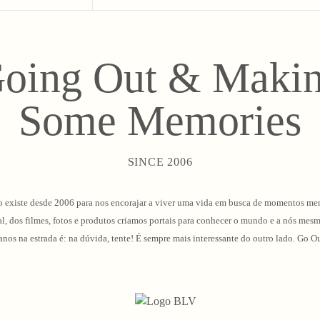
oing Out & Maki
Some Memories
SINCE 2006
 existe desde 2006 para nos encorajar a viver uma vida em busca de momentos me
l, dos filmes, fotos e produtos criamos portais para conhecer o mundo e a nós mes
 anos na estrada é: na dúvida, tente! É sempre mais interessante do outro lado. G