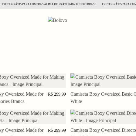
RETE GRÁTIS PARA COMPRAS ACIMA DE R$ 499 PARA TODO O BRASIL
FRETE GRÁTIS PARA COMPR
xy Oversized Made for
P
M
G
GG
Camiseta Boxy Oversized Basic O
PP
P
M
G
GG
R$ 299,99
ries Branca
White
xy Oversized Made for
P
M
G
GG
Camiseta Boxy Oversized Director
PP
P
M
G
G
R$ 299,99