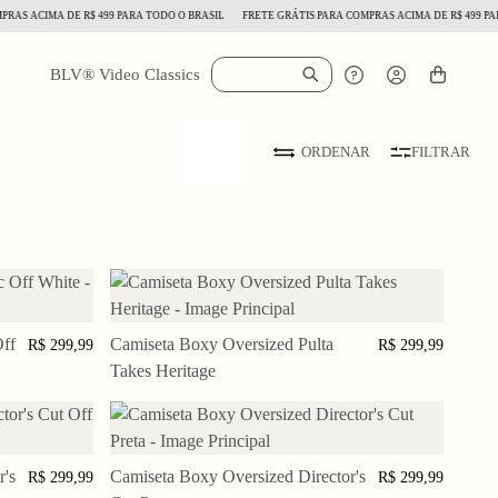
AS ACIMA DE R$ 499 PARA TODO O BRASIL
FRETE GRÁTIS PARA COMPRAS ACIMA DE R$ 499 PARA
BLV® Video Classics
FILTRAR
ORDENAR
ff
XGG
Camiseta Boxy Oversized Pulta
PP
P
M
G
GG
XGG
R$ 299,99
R$ 299,99
Takes Heritage
's
Camiseta Boxy Oversized Director's
G
XGG
PP
P
M
G
GG
XGG
R$ 299,99
R$ 299,99