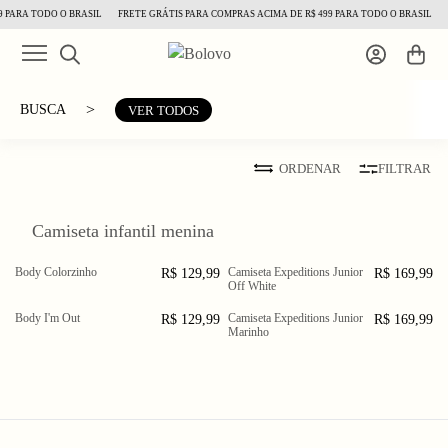
 PARA TODO O BRASIL
FRETE GRÁTIS PARA COMPRAS ACIMA DE R$ 499 PARA TODO O BRASIL
>
BUSCA
VER TODOS
ORDENAR
FILTRAR
Camiseta infantil menina
6
Body Colorzinho
Camiseta Expeditions Junior
R$ 129,99
R$ 169,99
9 M
12
3 a
5 a
7 a
Off White
M
6
9
Body I'm Out
Camiseta Expeditions Junior
R$ 129,99
R$ 169,99
12
3 a
5 a
7 a
Marinho
M
M