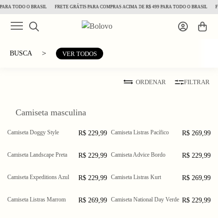
PARA TODO O BRASIL
FRETE GRÁTIS PARA COMPRAS ACIMA DE R$ 499 PARA TODO O BRASIL
F
>
BUSCA
VER TODOS
ORDENAR
FILTRAR
Camiseta masculina
Camiseta Doggy Style
Camiseta Listras Pacífico
R$ 229,99
R$ 269,99
PP
P
M
PP
P
M
G
GG
XGG
G
GG
XGG
Camiseta Landscape Preta
Camiseta Advice Bordo
R$ 229,99
R$ 229,99
PP
P
M
PP
P
M
G
GG
XGG
G
GG
XGG
Camiseta Expeditions Azul
Camiseta Listras Kurt
R$ 229,99
R$ 269,99
PP
P
M
P
M
G
GG
XGG
G
GG
XGG
Camiseta Listras Marrom
Camiseta National Day Verde
R$ 269,99
R$ 229,99
P
M
G
PP
P
M
GG
XGG
G
GG
XGG