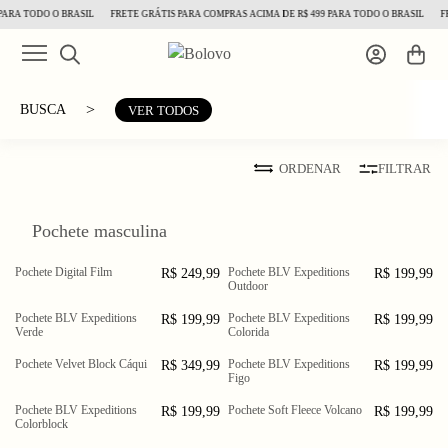
PARA TODO O BRASIL
FRETE GRÁTIS PARA COMPRAS ACIMA DE R$ 499 PARA TODO O BRASIL
FR
>
BUSCA
VER TODOS
ORDENAR
FILTRAR
Pochete masculina
Pochete Digital Film
Pochete BLV Expeditions
R$ 249,99
R$ 199,99
Outdoor
Pochete BLV Expeditions
Pochete BLV Expeditions
R$ 199,99
R$ 199,99
Verde
Colorida
Pochete Velvet Block Cáqui
Pochete BLV Expeditions
R$ 349,99
R$ 199,99
Figo
Pochete BLV Expeditions
Pochete Soft Fleece Volcano
R$ 199,99
R$ 199,99
Colorblock