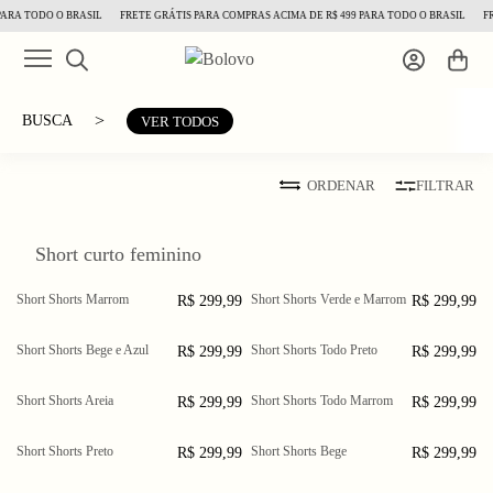
ARA TODO O BRASIL
FRETE GRÁTIS PARA COMPRAS ACIMA DE R$ 499 PARA TODO O BRASIL
FR
>
BUSCA
VER TODOS
ORDENAR
FILTRAR
Short curto feminino
Short Shorts Marrom
Short Shorts Verde e Marrom
R$ 299,99
R$ 299,99
PP
P
M
PP
P
M
G
GG
XGG
G
GG
XGG
Short Shorts Bege e Azul
Short Shorts Todo Preto
R$ 299,99
R$ 299,99
PP
P
M
PP
P
M
G
GG
XGG
G
GG
XGG
Short Shorts Areia
Short Shorts Todo Marrom
R$ 299,99
R$ 299,99
PP
P
M
PP
P
M
G
GG
XGG
G
GG
Short Shorts Preto
Short Shorts Bege
R$ 299,99
R$ 299,99
PP
P
M
PP
P
M
G
GG
XGG
G
GG
XGG