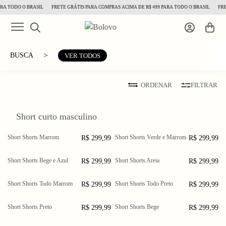
RA TODO O BRASIL
FRETE GRÁTIS PARA COMPRAS ACIMA DE R$ 499 PARA TODO O BRASIL
FRE
>
BUSCA
VER TODOS
ORDENAR
FILTRAR
Short curto masculino
Short Shorts Marrom
Short Shorts Verde e Marrom
R$ 299,99
R$ 299,99
PP
P
M
PP
P
M
G
GG
XGG
G
GG
XGG
Short Shorts Bege e Azul
Short Shorts Areia
R$ 299,99
R$ 299,99
PP
P
M
PP
P
M
G
GG
G
GG
XGG
Short Shorts Todo Marrom
Short Shorts Todo Preto
R$ 299,99
R$ 299,99
PP
P
M
PP
P
M
G
GG
XGG
G
GG
XGG
Short Shorts Preto
Short Shorts Bege
R$ 299,99
R$ 299,99
PP
P
M
PP
P
M
G
GG
XGG
G
GG
XGG