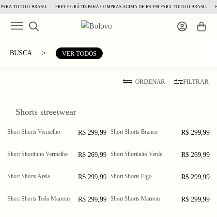
PARA TODO O BRASIL
FRETE GRÁTIS PARA COMPRAS ACIMA DE R$ 499 PARA TODO O BRASIL
F
>
BUSCA
VER TODOS
ORDENAR
FILTRAR
Shorts streetwear
Short Shorts Vermelho
Short Shorts Branco
R$ 299,99
R$ 299,99
P
M
G
PP
P
M
GG
XGG
G
GG
XGG
Short Shortinho Vermelho
Short Shortinho Verde
R$ 269,99
R$ 269,99
3 a
5 a
7 a
3 a
5 a
7 a
Short Shorts Areia
Short Shorts Figo
R$ 299,99
R$ 299,99
PP
P
M
PP
P
M
G
GG
G
GG
XGG
Short Shorts Todo Marrom
Short Shorts Marrom
R$ 299,99
R$ 299,99
PP
P
M
PP
P
M
G
GG
XGG
G
GG
XGG