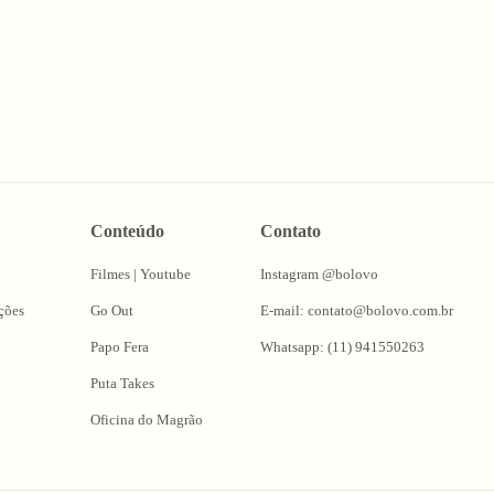
Conteúdo
Contato
Filmes | Youtube
Instagram @bolovo
ções
Go Out
E-mail: contato@bolovo.com.br
Papo Fera
Whatsapp: (11) 941550263
Puta Takes
Oficina do Magrão