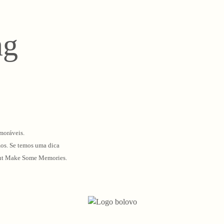
ng
moráveis.
mos. Se temos uma dica
o Out Make Some Memories.