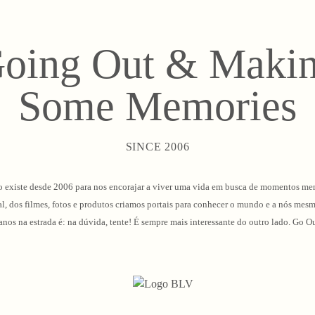
oing Out & Maki
Some Memories
SINCE 2006
 existe desde 2006 para nos encorajar a viver uma vida em busca de momentos me
l, dos filmes, fotos e produtos criamos portais para conhecer o mundo e a nós mes
 anos na estrada é: na dúvida, tente! É sempre mais interessante do outro lado. G