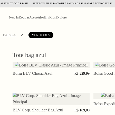
9 PARA TODO O BRASIL
FRETE GRÁTIS PARA COMPRAS ACIMA DE R$ 499 PARA TODO O BRASIL
New In
Roupas
Acessórios
BlvKids
Explore
>
BUSCA
VER TODOS
Tote bag azul
Bolsa BLV Classic Azul
ADICIONAR AO CARRINHO
Bolsa Good 
ADI
R$ 229,99
Bolsa Expedi
ADI
BLV Corp. Shoulder Bag Azul
ADICIONAR AO CARRINHO
R$ 189,00