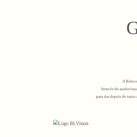
G
A Bolovo
Através do audiovisua
para dar depois de tanto