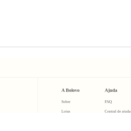
A Bolovo
Ajuda
Sobre
FAQ
Lojas
Central de ajuda
BLV Cash
Trocas e Devolu
Fale Conosco