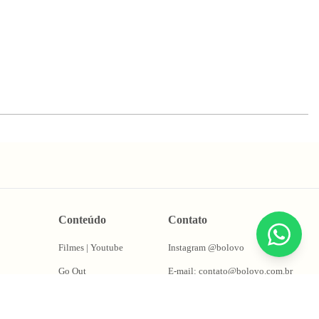
Conteúdo
Contato
Filmes | Youtube
Instagram @bolovo
Go Out
E-mail: contato@bolovo.com.br
ções
Papo Fera
Whatsapp: (11) 94155-0263
Puta Takes