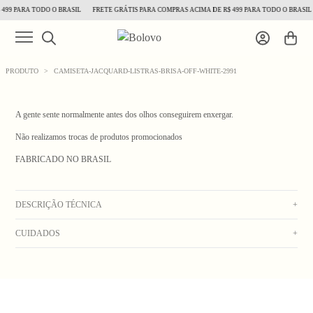
499 PARA TODO O BRASIL
FRETE GRÁTIS PARA COMPRAS ACIMA DE R$ 499 PARA TODO O BRASIL
PRODUTO
>
CAMISETA-JACQUARD-LISTRAS-BRISA-OFF-WHITE-2991
A gente sente normalmente antes dos olhos conseguirem enxergar.
Não realizamos trocas de produtos promocionados
FABRICADO NO BRASIL
1
/ 6
DESCRIÇÃO TÉCNICA
+
CUIDADOS
+
Camiseta de malha com estampa em jacquard, manga curta , com gola off white e
etiqueta termocolante aplicada na frente.
Lavar na máquina com água fria. Secar no varal. Não usar alvejante. Não deixar de
Composição: 100% Algodão
molho. Não colocar na secadora. Não lavar a seco. Passar do lado avesso em
_Obs: A coloração dos produtos em fotos externas ou de campanha podem apresentar
temperatura média.