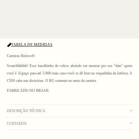
TABELA DE MEDIDAS
Carteiras Bolovo®:
Scratchhhhhh! Esse barulhinho do velcro abrindo vai mostrar pro seu "date" quem
você é. Espaço para até 5.000 reais caso você se dê bem na raspadinha da lotérica. A
CNH cabe nas divisórias. O RG somente no meio da carteira.
1
/ 3
FABRICADO NO BRASIL
DESCRIÇÃO TÉCNICA
+
CUIDADOS
+
Carteira de nylon preta com fechamento em velcro, bolso com zíper interno, "porta
lápis", espaço para dois cartões, bolso de plástico, com silk refletivo na frente.
Lavagem manual com água fria. Secar no varal. Não usar alvejante. Não deixar de