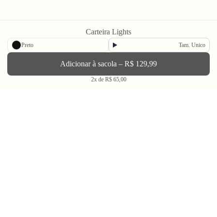
Carteira Lights
Newsletter
Preto
Tam. Unico
Adicionar à sacola – R$ 129,99
Enviar
2x de R$ 65,00
BLV OH YEAH MAIL é a nossa Newsletter.
Não tem uma regularidade, mas de vez em quando chega ali na sua caixa
de Spam tudo que ta rolando na Bolovo em primeira mão.
Going Out & Making Some Memories
SINCE 2006