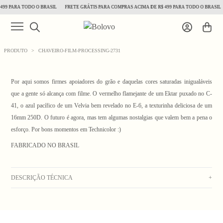
99 PARA TODO O BRASIL
FRETE GRÁTIS PARA COMPRAS ACIMA DE R$ 499 PARA TODO O BRASIL
PRODUTO
>
CHAVEIRO-FILM-PROCESSING-2731
Por aqui somos firmes apoiadores do grão e daquelas cores saturadas inigualáveis
que a gente só alcança com filme. O vermelho flamejante de um Ektar puxado no C-
41, o azul pacífico de um Velvia bem revelado no E-6, a texturinha deliciosa de um
16mm 250D. O futuro é agora, mas tem algumas nostalgias que valem bem a pena o
1
/ 4
esforço. Por bons momentos em Technicolor :)
FABRICADO NO BRASIL
DESCRIÇÃO TÉCNICA
+
Chaveiro emborrachado com fecho de bolinhas.
_Obs: A coloração dos produtos em fotos externas ou de campanha podem apresentar