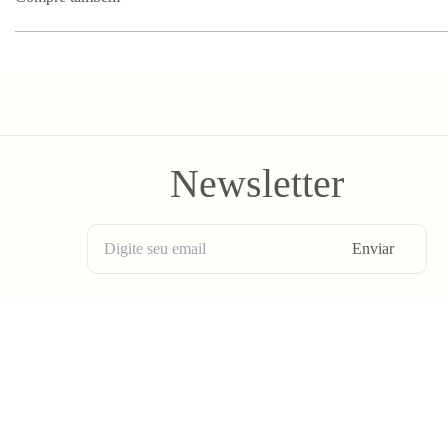
Newsletter
Enviar
BLV OH YEAH MAIL é a nossa Newsletter.
Não tem uma regularidade, mas de vez em quando chega ali na sua 
Spam tudo que ta rolando na Bolovo em primeira mão.