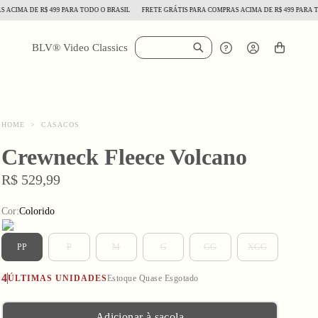
MA DE R$ 499 PARA TODO O BRASIL
FRETE GRÁTIS PARA COMPRAS ACIMA DE R$ 499 PARA TODO 
BLV® Video Classics
HOME
>
CASACOS
Crewneck Fleece Volcano
R$ 529,99
Cor:
Colorido
PP
P
M
G
GG
XGG
4
ÚLTIMAS UNIDADES
Estoque Quase Esgotado
Adicionar à sacola