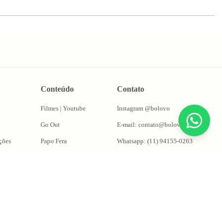
Conteúdo
Contato
Filmes | Youtube
Instagram @bolovo
Go Out
E-mail: contato@bolovo.com.br
ções
Papo Fera
Whatsapp: (11) 94155-0263
Puta Takes
Oficina do Magrão