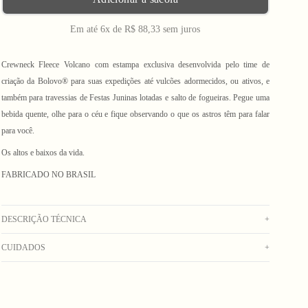
Em até 6x de R$ 88,33 sem juros
Crewneck Fleece Volcano com estampa exclusiva desenvolvida pelo time de
criação da Bolovo® para suas expedições até vulcões adormecidos, ou ativos, e
também para travessias de Festas Juninas lotadas e salto de fogueiras. Pegue uma
bebida quente, olhe para o céu e fique observando o que os astros têm para falar
para você.
Os altos e baixos da vida.
FABRICADO NO BRASIL
DESCRIÇÃO TÉCNICA
+
CUIDADOS
+
Crewneck confeccionado em sherpa estampada, com desenho exclusivo Bolovo.
Possui ribana canelada preta na gola, punhos e barra, bolso lateral embutido e
Lavar até 30°C;
etiqueta termocolante localizada no peito.
Sem alvejar;
Secadora em baixa temperatura;
_Obs: A coloração dos produtos em fotos externas ou de campanha podem