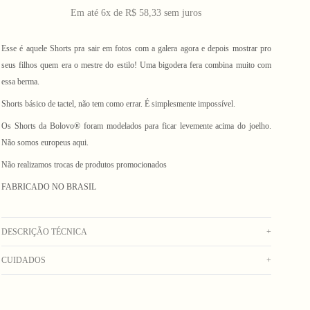
Em até 6x de R$ 58,33 sem juros
Esse é aquele Shorts pra sair em fotos com a galera agora e depois mostrar pro
seus filhos quem era o mestre do estilo! Uma bigodera fera combina muito com
essa berma.
Shorts básico de tactel, não tem como errar. É simplesmente impossível.
Os Shorts da Bolovo® foram modelados para ficar levemente acima do joelho.
Não somos europeus aqui.
Não realizamos trocas de produtos promocionados
FABRICADO NO BRASIL
DESCRIÇÃO TÉCNICA
+
CUIDADOS
+
Shorts de tactel caramelo, com cós de elástico e cordão para ajuste, com bolsos
laterais e um traseiro com aba, com etiqueta costurada na barra.
Lavagem manual com água fria. Secar no varal. Não usar alvejante. Não deixar de
_Obs: A coloração dos produtos em fotos externas ou de campanha podem