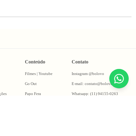
Conteúdo
Contato
Filmes | Youtube
Instagram @bolovo
Go Out
E-mail: contato@bolovo.com.br
ções
Papo Fera
Whatsapp: (11) 94155-0263
Puta Takes
Oficina do Magrão