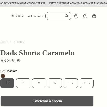
IMA DE R$ 499 PARA TODO O BRASIL
FRETE GRÁTIS PARA COMPRAS ACIMA DE R$ 499 PARA TOD
BLV® Video Classics
HOME
>
SHORTS
Dads Shorts Caramelo
R$ 349,99
Cor:
Marrom
PP
P
M
G
GG
XGG
Adicionar à sacola