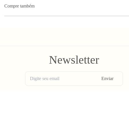
Compre também
Newsletter
Enviar
BLV OH YEAH MAIL é a nossa Newsletter.
Não tem uma regularidade, mas de vez em quando chega ali na sua 
Spam tudo que ta rolando na Bolovo em primeira mão.