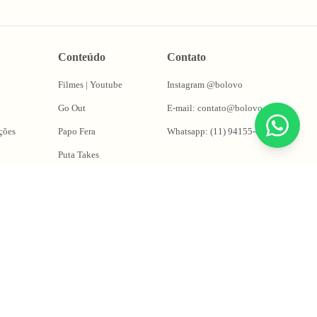
Conteúdo
Contato
Filmes | Youtube
Instagram @bolovo
Go Out
E-mail: contato@bolovo.com.br
ções
Papo Fera
Whatsapp: (11) 94155-0263
Puta Takes
Oficina do Magrão
ng