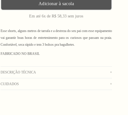
Adicionar à sacola
Em até 6x de R$ 58,33 sem juros
Esse shorts, alguns metros de tarrafa e a destreza do seu pai com esse equipamento
vai garantir boas horas de entretenimento para os curiosos que passam na praia.
Confortável, seca rápido e tem 3 bolsos pra bagulhetes.
FABRICADO NO BRASIL
DESCRIÇÃO TÉCNICA
+
CUIDADOS
+
Shorts versátil pensado tanto para água, quanto para passeio. Tem tecido de peso
médio mas secagem rápida, transitando entre um tactel e uma sarja leve. Apresenta
Lavar na máquina com água fria. Secar no varal. Não usar alvejante. Não deixar de
costuras contrastantes, cós de elástico com cordão para ajuste, bolsos laterais,
molho. Não colocar na secadora.
bolso traseiro com lapela e etiqueta emborrachada aplicada na barra. Tecido em cor
preto.
Composição: 60% Algodão - 40% Poliamida