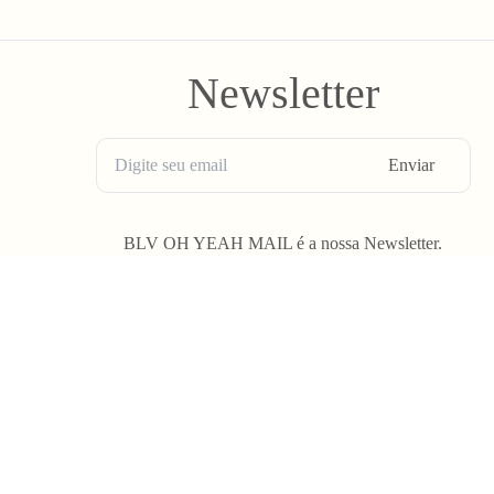
Newsletter
Enviar
BLV OH YEAH MAIL é a nossa Newsletter.
Não tem uma regularidade, mas de vez em quando chega ali na sua 
Spam tudo que ta rolando na Bolovo em primeira mão.
G