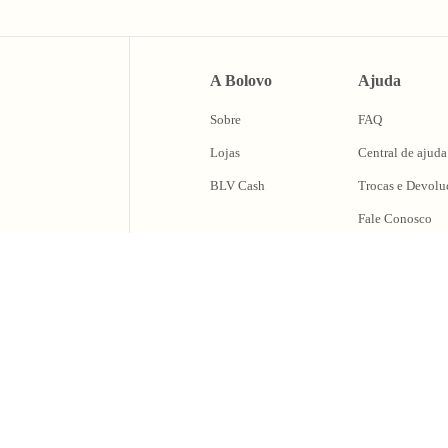
A Bolovo
Ajuda
Sobre
FAQ
Lojas
Central de ajuda
BLV Cash
Trocas e Devolu
Fale Conosco
caixa de
oing Out & Maki