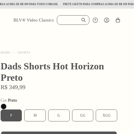
CIMA DE R$ 499 PARA TODO O BRASIL
FRETE GRÁTIS PARA COMPRAS ACIMA DE R$ 499 PARA TOD
BLV® Video Classics
HOME
>
SHORTS
Dads Shorts Hot Horizon
Preto
R$ 349,99
Cor:
Preto
P
M
G
GG
XGG