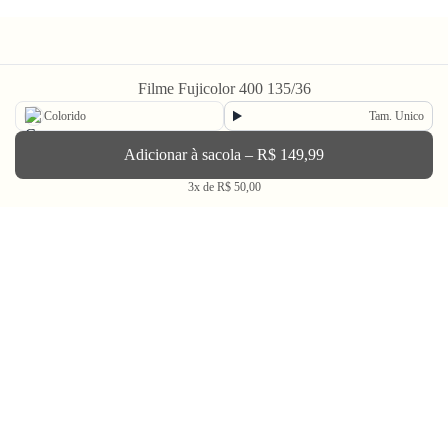
Filme Fujicolor 400 135/36
Colorido
Tam. Unico
Newsletter
Adicionar à sacola – R$ 149,99
Enviar
3x de R$ 50,00
BLV OH YEAH MAIL é a nossa Newsletter.
Não tem uma regularidade, mas de vez em quando chega ali na sua caixa
de Spam tudo que ta rolando na Bolovo em primeira mão.
Going Out & Making Some Memories