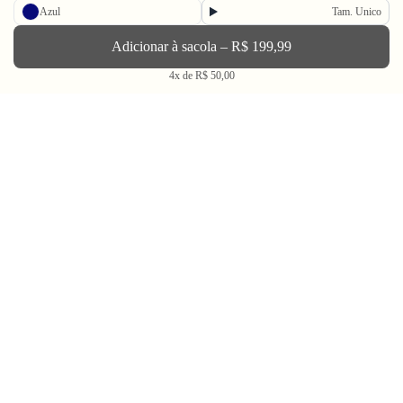
Azul
Tam. Unico
Enviar
Adicionar à sacola – R$ 199,99
BLV OH YEAH MAIL é a nossa Newsletter.
4x de R$ 50,00
Não tem uma regularidade, mas de vez em quando chega ali na sua caixa
de Spam tudo que ta rolando na Bolovo em primeira mão.
Going Out & Making Some Memories
SINCE 2006
A Bolovo existe desde 2006 para nos encorajar a viver uma vida em busca de momentos
memoráveis.
Através do audiovisual, dos filmes, fotos e produtos criamos portais para conhecer o
mundo e a nós mesmos. Se temos uma dica para dar depois de tanto anos na estrada é:
na dúvida, tente! É sempre mais interessante do outro lado. Go Out Make Some