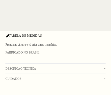
TABELA DE MEDIDAS
Prenda na cintura e vá criar umas memórias.
FABRICADO NO BRASIL
1
/ 4
DESCRIÇÃO TÉCNICA
+
CUIDADOS
+
Pochete oval em lona ripstop com acabamento em pvc nas cores marinho e bege, com
bolso frontal, bordado na frente, bolso superior, com forro, zíper invertido e alça
Lavagem manual com água fria. Secar no varal. Não usar alvejante. Não deixar de
ajustável com engate.
molho. Não lavar na máquina. Não colocar na secadora. Não lavar a seco. Não
Composição: 100% Poliéster
passar.
_Obs: A coloração dos produtos em fotos externas ou de campanha podem apresentar