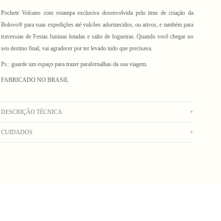
Pochete Volcano com estampa exclusiva desenvolvida pelo time de criação da
Bolovo® para suas expedições até vulcões adormecidos, ou ativos, e também para
travessias de Festas Juninas lotadas e salto de fogueiras. Quando você chegar no
seu destino final, vai agradecer por ter levado tudo que precisava.
Ps.: guarde um espaço para trazer parafernalhas da sua viagem.
FABRICADO NO BRASIL
DESCRIÇÃO TÉCNICA
+
CUIDADOS
+
Pochete confeccionada em sherpa estampada, com desenho exclusivo Bolovo.
Com bolso frontal e traseiro, etiqueta emborrachada aplicada na frente e alça
Lavagem manual com água fria. Secar no varal. Não usar alvejante. Não deixar de
ajustável com fivela de engate.
molho. Não lavar na máquina. Não colocar na secadora. Não lavar a seco. Não
Composição: 100% Poliéster
passar.
_Obs: A coloração dos produtos em fotos externas ou de campanha podem
apresentar alterações. Na dúvida sobre a cor real do produto, veja a foto com
fundo branco._