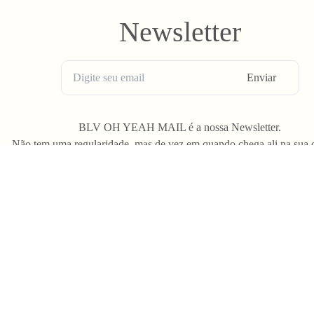
Newsletter
Enviar
BLV OH YEAH MAIL é a nossa Newsletter.
Não tem uma regularidade, mas de vez em quando chega ali na sua 
Spam tudo que ta rolando na Bolovo em primeira mão.
G