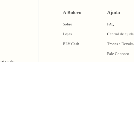
A Bolovo
Ajuda
Sobre
FAQ
Lojas
Central de ajuda
BLV Cash
Trocas e Devolu
Fale Conosco
caixa de
oing Out & Maki
Some Memories