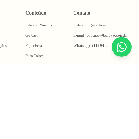
Conteúdo
Contato
Filmes | Youtube
Instagram @bolovo
Go Out
E-mail: contato@bolovo.com.br
ções
Papo Fera
Whatsapp: (11) 94155-0263
Puta Takes
Oficina do Magrão
ng