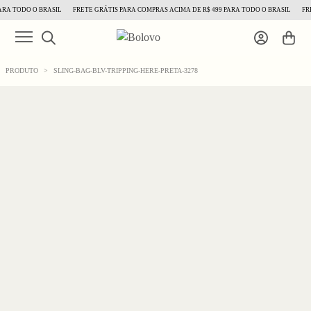
RA TODO O BRASIL
FRETE GRÁTIS PARA COMPRAS ACIMA DE R$ 499 PARA TODO O BRASIL
FRET
PRODUTO
>
SLING-BAG-BLV-TRIPPING-HERE-PRETA-3278