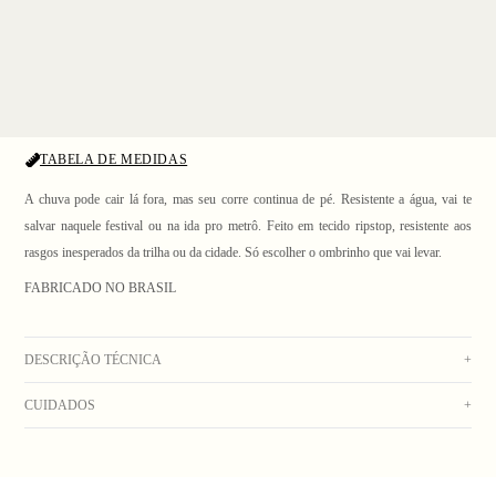
TABELA DE MEDIDAS
A chuva pode cair lá fora, mas seu corre continua de pé. Resistente a água, vai te
salvar naquele festival ou na ida pro metrô. Feito em tecido ripstop, resistente aos
rasgos inesperados da trilha ou da cidade. Só escolher o ombrinho que vai levar.
FABRICADO NO BRASIL
1
/ 6
DESCRIÇÃO TÉCNICA
+
CUIDADOS
+
Bolsa transversal em tactel ripstop preto. Dois bolsos laterais com fechamento por
elástico e regulador de nylon e bolso interno com divisória. Bolso principal com
Lavagem manual com água fria. Secar no varal. Não usar alvejante. Não deixar de
fechamento de zíper invertido YKK. Fole inferior para garantir maior capacidade.
molho. Não lavar na máquina. Não colocar na secadora. Não lavar a seco. Não
Alça ajustável, etiqueta de tear e elástico roliço com regulador de nylon aplicados na