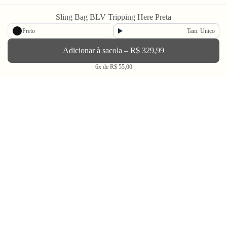
Sling Bag BLV Tripping Here Preta
Newsletter
Preto
Tam. Unico
Enviar
Adicionar à sacola – R$ 329,99
6x de R$ 55,00
BLV OH YEAH MAIL é a nossa Newsletter.
Não tem uma regularidade, mas de vez em quando chega ali na sua caixa
de Spam tudo que ta rolando na Bolovo em primeira mão.
Going Out & Making Some Memories
SINCE 2006
A Bolovo existe desde 2006 para nos encorajar a viver uma vida em busca de momentos
memoráveis.