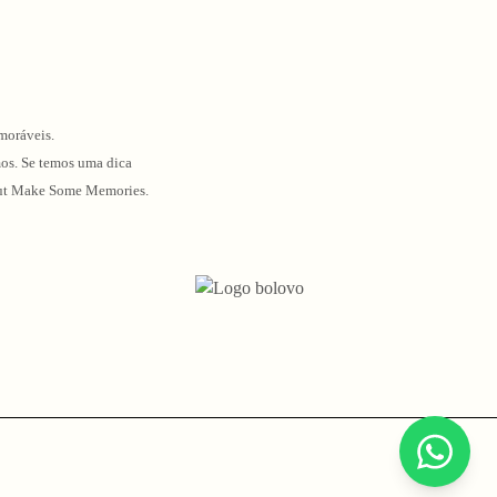
moráveis.
mos. Se temos uma dica
o Out Make Some Memories.