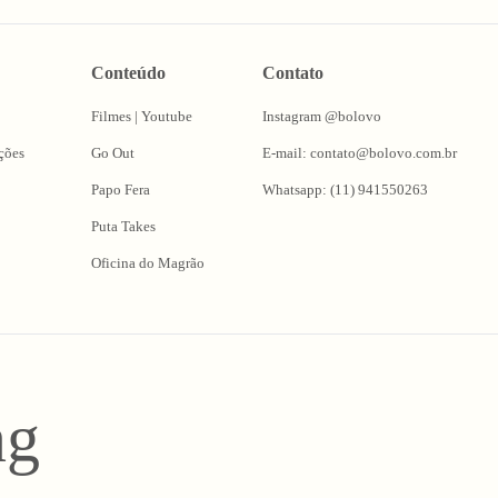
Conteúdo
Contato
Filmes | Youtube
Instagram @bolovo
ções
Go Out
E-mail: contato@bolovo.com.br
Papo Fera
Whatsapp: (11) 941550263
Puta Takes
Oficina do Magrão
ng