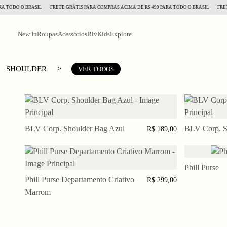
 TODO O BRASIL
FRETE GRÁTIS PARA COMPRAS ACIMA DE R$ 499 PARA TODO O BRASIL
FRETE 
New In
Roupas
Acessórios
BlvKids
Explore
>
SHOULDER
VER TODOS
BLV Corp. Shoulder Bag Azul
ADICIONAR AO CARRINHO
BLV Corp. S
ADI
R$ 189,00
Phill Purse
ADI
Phill Purse Departamento Criativo
ADICIONAR AO CARRINHO
R$ 299,00
Marrom