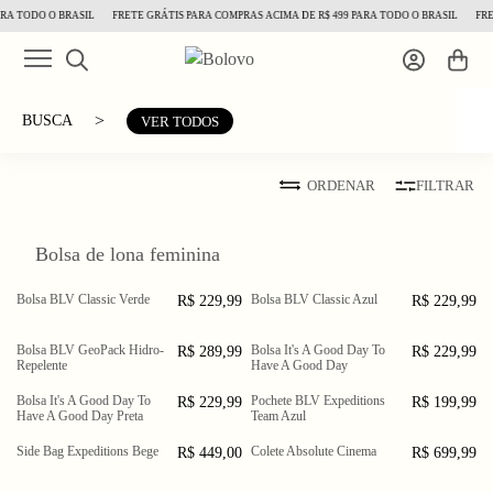
RA TODO O BRASIL
FRETE GRÁTIS PARA COMPRAS ACIMA DE R$ 499 PARA TODO O BRASIL
FRE
>
BUSCA
VER TODOS
ORDENAR
FILTRAR
Bolsa de lona feminina
Bolsa BLV Classic Verde
Bolsa BLV Classic Azul
R$ 229,99
R$ 229,99
Bolsa BLV GeoPack Hidro-
Bolsa It's A Good Day To
R$ 289,99
R$ 229,99
Repelente
Have A Good Day
Bolsa It's A Good Day To
Pochete BLV Expeditions
R$ 229,99
R$ 199,99
Have A Good Day Preta
Team Azul
Side Bag Expeditions Bege
Colete Absolute Cinema
R$ 449,00
R$ 699,99
PP
P
M
G
GG
XGG