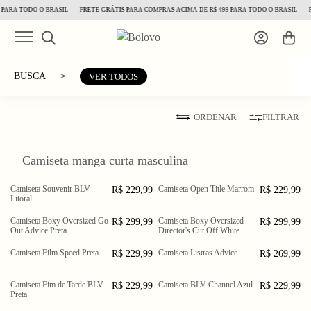
 PARA TODO O BRASIL
FRETE GRÁTIS PARA COMPRAS ACIMA DE R$ 499 PARA TODO O BRASIL
F
>
BUSCA
VER TODOS
ORDENAR
FILTRAR
Camiseta manga curta masculina
Camiseta Souvenir BLV
Camiseta Open Title Marrom
R$ 229,99
R$ 229,99
PP
P
M
PP
P
M
Litoral
G
GG
XGG
G
GG
XGG
Camiseta Boxy Oversized Go
Camiseta Boxy Oversized
R$ 299,99
R$ 299,99
PP
P
M
PP
P
M
Out Advice Preta
Director's Cut Off White
G
GG
G
GG
XGG
Camiseta Film Speed Preta
Camiseta Listras Advice
R$ 229,99
R$ 269,99
PP
P
M
PP
P
M
G
GG
XGG
G
GG
XGG
Camiseta Fim de Tarde BLV
Camiseta BLV Channel Azul
R$ 229,99
R$ 229,99
PP
P
M
PP
P
M
Preta
G
GG
XGG
G
GG
XGG